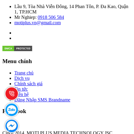
Lầu 9, Tòa Nhà Viễn Đông, 14 Phan Tôn, P. Đa Kao, Quận
1, TP.HCM
Mr Nghiep:
0918 506 584
motiplus.vn@gmail.com
Menu chính
Trang chủ
Dịch vụ
Chính sách giá
Tin tức
Liên hệ
Đăng Nhập SMS Brandname
Facebook
Cince 2014, MOTI PLUS MEDIA TECHNOLOGY JSC