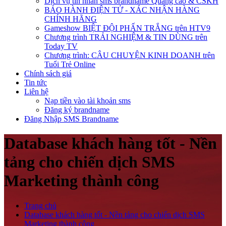
Dịch vụ tin nhắn sms brandname Quảng cáo & CSKH
BẢO HÀNH ĐIỆN TỬ - XÁC NHẬN HÀNG
CHÍNH HÃNG
Gameshow BIỆT ĐỘI PHẤN TRẮNG trên HTV9
Chương trình TRẢI NGHIỆM & TIN DÙNG trên
Today TV
Chương trình: CÂU CHUYỆN KINH DOANH trên
Tuổi Trẻ Online
Chính sách giá
Tin tức
Liên hệ
Nạp tiền vào tài khoản sms
Đăng ký brandname
Đăng Nhập SMS Brandname
Database khách hàng tốt - Nền
tảng cho chiến dịch SMS
Marketing thành công
Trang chủ
Database khách hàng tốt - Nền tảng cho chiến dịch SMS
Marketing thành công