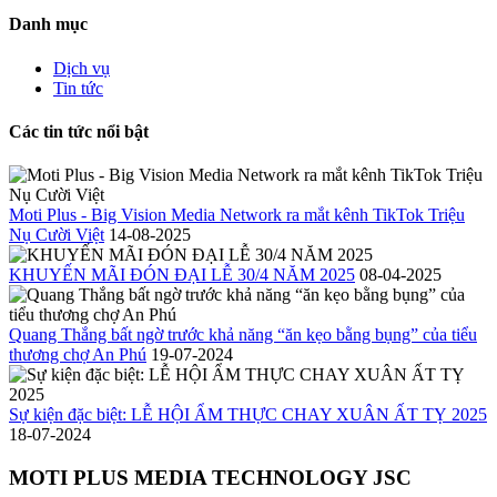
Danh mục
Dịch vụ
Tin tức
Các tin tức nổi bật
Moti Plus - Big Vision Media Network ra mắt kênh TikTok Triệu
Nụ Cười Việt
14-08-2025
KHUYẾN MÃI ĐÓN ĐẠI LỄ 30/4 NĂM 2025
08-04-2025
Quang Thắng bất ngờ trước khả năng “ăn kẹo bằng bụng” của tiểu
thương chợ An Phú
19-07-2024
Sự kiện đặc biệt: LỄ HỘI ẨM THỰC CHAY XUÂN ẤT TỴ 2025
18-07-2024
MOTI PLUS MEDIA TECHNOLOGY JSC