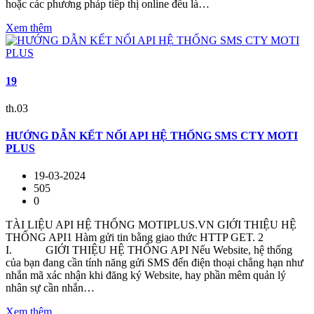
hoặc các phương pháp tiếp thị online đều là…
Xem thêm
19
th.03
HƯỚNG DẪN KẾT NỐI API HỆ THỐNG SMS CTY MOTI
PLUS
19-03-2024
505
0
TÀI LIỆU API HỆ THỐNG MOTIPLUS.VN GIỚI THIỆU HỆ
THỐNG API1 Hàm gửi tin bằng giao thức HTTP GET. 2
I. GIỚI THIỆU HỆ THỐNG API Nếu Website, hệ thống
của bạn đang cần tính năng gửi SMS đến điện thoại chẳng hạn như
nhắn mã xác nhận khi đăng ký Website, hay phần mêm quản lý
nhân sự cần nhắn…
Xem thêm