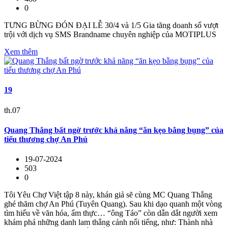
0
TƯNG BỪNG ĐÓN ĐẠI LỄ 30/4 và 1/5 Gia tăng doanh số vượt
trội với dịch vụ SMS Brandname chuyên nghiệp của MOTIPLUS
Xem thêm
19
th.07
Quang Thắng bất ngờ trước khả năng “ăn kẹo bằng bụng” của
tiểu thương chợ An Phú
19-07-2024
503
0
Tôi Yêu Chợ Việt tập 8 này, khán giả sẽ cùng MC Quang Thắng
ghé thăm chợ An Phú (Tuyên Quang). Sau khi dạo quanh một vòng
tìm hiểu về văn hóa, ẩm thực… “ông Táo” còn dẫn dắt người xem
khám phá những danh lam thắng cảnh nổi tiếng, như: Thành nhà