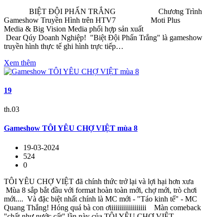
BIỆT ĐỘI PHẤN TRẮNG Chương Trình
Gameshow Truyền Hình trên HTV7 Moti Plus
Media & Big Vision Media phối hợp sản xuất
Dear Qúy Doanh Nghiệp! "Biệt Đội Phấn Trắng" là gameshow
truyền hình thực tế ghi hình trực tiếp…
Xem thêm
19
th.03
Gameshow TÔI YÊU CHỢ VIỆT mùa 8
19-03-2024
524
0
TÔI YÊU CHỢ VIỆT đã chính thức trở lại và lợi hại hơn xưa
Mùa 8 sắp bắt đầu với format hoàn toàn mới, chợ mới, trò chơi
mới.... Và đặc biệt nhất chính là MC mới - "Táo kinh tế" - MC
Quang Thắng! Hóng quá bà con ơiiiiiiiiiiiiiiiiiii Màn comeback
"chất như nước cất" lần này của TÔI YÊU CHỢ VIỆT,…