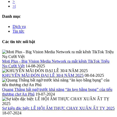
>
>|
Danh mục
Dịch vụ
Tin tức
Các tin tức nổi bật
Moti Plus - Big Vision Media Network ra mắt kênh TikTok Triệu
Nụ Cười Việt
14-08-2025
KHUYẾN MÃI ĐÓN ĐẠI LỄ 30/4 NĂM 2025
08-04-2025
Quang Thắng bất ngờ trước khả năng “ăn kẹo bằng bụng” của tiểu
thương chợ An Phú
19-07-2024
Sự kiện đặc biệt: LỄ HỘI ẨM THỰC CHAY XUÂN ẤT TỴ 2025
18-07-2024