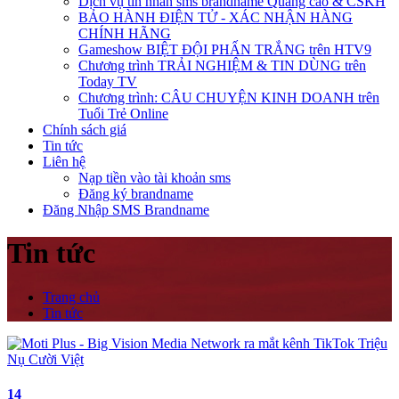
Dịch vụ tin nhắn sms brandname Quảng cáo & CSKH
BẢO HÀNH ĐIỆN TỬ - XÁC NHẬN HÀNG
CHÍNH HÃNG
Gameshow BIỆT ĐỘI PHẤN TRẮNG trên HTV9
Chương trình TRẢI NGHIỆM & TIN DÙNG trên
Today TV
Chương trình: CÂU CHUYỆN KINH DOANH trên
Tuổi Trẻ Online
Chính sách giá
Tin tức
Liên hệ
Nạp tiền vào tài khoản sms
Đăng ký brandname
Đăng Nhập SMS Brandname
Tin tức
Trang chủ
Tin tức
14